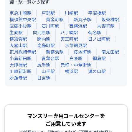
線・駅一覧から探す
京急川崎
駅
戸部
駅
川崎
駅
平沼橋
駅
横須賀中央
駅
黄金町
駅
新丸子
駅
阪東橋
駅
武蔵小杉
駅
石川町
駅
西横浜
駅
吉野町
駅
生麦
駅
向河原
駅
八丁畷
駅
菊名
駅
横須賀
駅
関内
駅
天王町
駅
日ノ出町
駅
大倉山
駅
高島町
駅
京急鶴見
駅
花月総持寺
駅
新横浜
駅
桜木町
駅
南太田
駅
小島新田
駅
青葉台
駅
白楽
駅
綱島
駅
大師橋
駅
尻手
駅
元町・中華街
駅
川崎新町
駅
山手
駅
横浜
駅
溝の口
駅
妙蓮寺
駅
日吉
駅
マンスリー専用コールセンターを
ご用意しています
お部屋のこと、契約のことなどご不明点はお気軽に