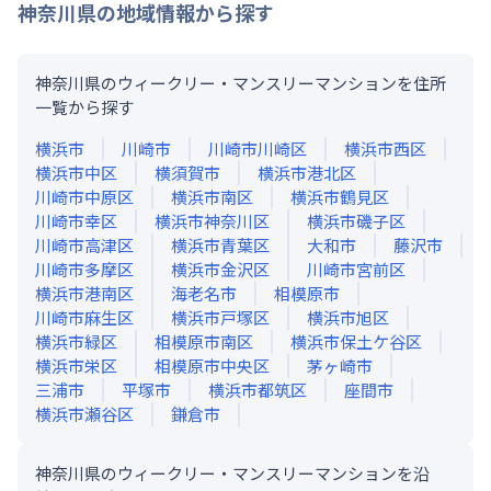
神奈川県
の地域情報から探す
神奈川県のウィークリー・マンスリーマンションを住所
一覧から探す
横浜市
川崎市
川崎市川崎区
横浜市西区
横浜市中区
横須賀市
横浜市港北区
川崎市中原区
横浜市南区
横浜市鶴見区
川崎市幸区
横浜市神奈川区
横浜市磯子区
川崎市高津区
横浜市青葉区
大和市
藤沢市
川崎市多摩区
横浜市金沢区
川崎市宮前区
横浜市港南区
海老名市
相模原市
川崎市麻生区
横浜市戸塚区
横浜市旭区
横浜市緑区
相模原市南区
横浜市保土ケ谷区
横浜市栄区
相模原市中央区
茅ヶ崎市
三浦市
平塚市
横浜市都筑区
座間市
横浜市瀬谷区
鎌倉市
神奈川県のウィークリー・マンスリーマンションを沿