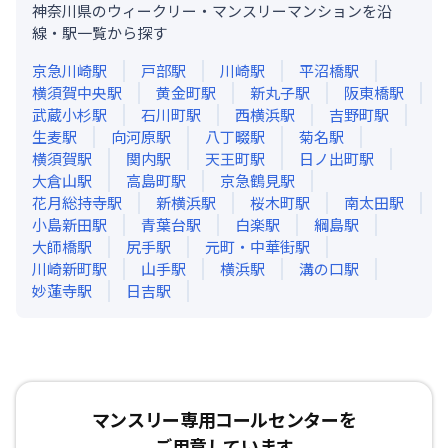
神奈川県のウィークリー・マンスリーマンションを沿
線・駅一覧から探す
京急川崎
駅
戸部
駅
川崎
駅
平沼橋
駅
横須賀中央
駅
黄金町
駅
新丸子
駅
阪東橋
駅
武蔵小杉
駅
石川町
駅
西横浜
駅
吉野町
駅
生麦
駅
向河原
駅
八丁畷
駅
菊名
駅
横須賀
駅
関内
駅
天王町
駅
日ノ出町
駅
大倉山
駅
高島町
駅
京急鶴見
駅
花月総持寺
駅
新横浜
駅
桜木町
駅
南太田
駅
小島新田
駅
青葉台
駅
白楽
駅
綱島
駅
大師橋
駅
尻手
駅
元町・中華街
駅
川崎新町
駅
山手
駅
横浜
駅
溝の口
駅
妙蓮寺
駅
日吉
駅
マンスリー専用コールセンターを
ご用意しています