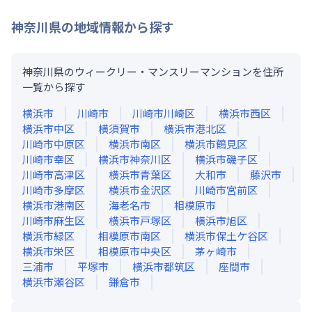
神奈川県
の地域情報から探す
神奈川県のウィークリー・マンスリーマンションを住所
一覧から探す
横浜市
川崎市
川崎市川崎区
横浜市西区
横浜市中区
横須賀市
横浜市港北区
川崎市中原区
横浜市南区
横浜市鶴見区
川崎市幸区
横浜市神奈川区
横浜市磯子区
川崎市高津区
横浜市青葉区
大和市
藤沢市
川崎市多摩区
横浜市金沢区
川崎市宮前区
横浜市港南区
海老名市
相模原市
川崎市麻生区
横浜市戸塚区
横浜市旭区
横浜市緑区
相模原市南区
横浜市保土ケ谷区
横浜市栄区
相模原市中央区
茅ヶ崎市
三浦市
平塚市
横浜市都筑区
座間市
横浜市瀬谷区
鎌倉市