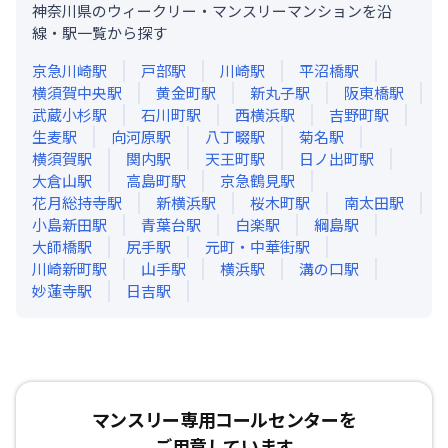
神奈川県のウィークリー・マンスリーマンションを沿
線・駅一覧から探す
京急川崎
駅
戸部
駅
川崎
駅
平沼橋
駅
横須賀中央
駅
黄金町
駅
新丸子
駅
阪東橋
駅
武蔵小杉
駅
石川町
駅
西横浜
駅
吉野町
駅
生麦
駅
向河原
駅
八丁畷
駅
菊名
駅
横須賀
駅
関内
駅
天王町
駅
日ノ出町
駅
大倉山
駅
高島町
駅
京急鶴見
駅
花月総持寺
駅
新横浜
駅
桜木町
駅
南太田
駅
小島新田
駅
青葉台
駅
白楽
駅
綱島
駅
大師橋
駅
尻手
駅
元町・中華街
駅
川崎新町
駅
山手
駅
横浜
駅
溝の口
駅
妙蓮寺
駅
日吉
駅
マンスリー専用コールセンターを
ご用意しています