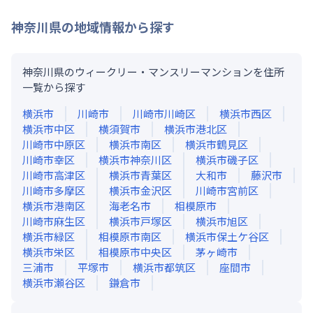
神奈川県
の地域情報から探す
神奈川県のウィークリー・マンスリーマンションを住所
一覧から探す
横浜市
川崎市
川崎市川崎区
横浜市西区
横浜市中区
横須賀市
横浜市港北区
川崎市中原区
横浜市南区
横浜市鶴見区
川崎市幸区
横浜市神奈川区
横浜市磯子区
川崎市高津区
横浜市青葉区
大和市
藤沢市
川崎市多摩区
横浜市金沢区
川崎市宮前区
横浜市港南区
海老名市
相模原市
川崎市麻生区
横浜市戸塚区
横浜市旭区
横浜市緑区
相模原市南区
横浜市保土ケ谷区
横浜市栄区
相模原市中央区
茅ヶ崎市
三浦市
平塚市
横浜市都筑区
座間市
横浜市瀬谷区
鎌倉市