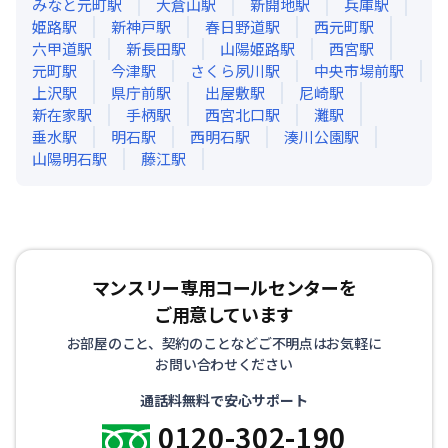
みなと元町
駅
大倉山
駅
新開地
駅
兵庫
駅
姫路
駅
新神戸
駅
春日野道
駅
西元町
駅
六甲道
駅
新長田
駅
山陽姫路
駅
西宮
駅
元町
駅
今津
駅
さくら夙川
駅
中央市場前
駅
上沢
駅
県庁前
駅
出屋敷
駅
尼崎
駅
新在家
駅
手柄
駅
西宮北口
駅
灘
駅
垂水
駅
明石
駅
西明石
駅
湊川公園
駅
山陽明石
駅
藤江
駅
マンスリー専用コールセンターを
ご用意しています
お部屋のこと、契約のことなどご不明点はお気軽に
お問い合わせください
通話料無料で安心サポート
0120-302-190