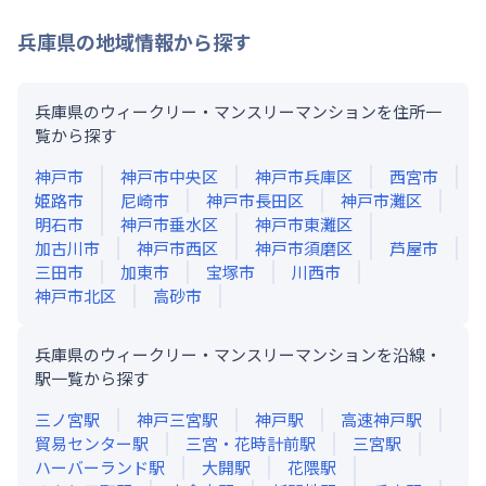
兵庫県
の地域情報から探す
兵庫県のウィークリー・マンスリーマンションを住所一
覧から探す
神戸市
神戸市中央区
神戸市兵庫区
西宮市
姫路市
尼崎市
神戸市長田区
神戸市灘区
明石市
神戸市垂水区
神戸市東灘区
加古川市
神戸市西区
神戸市須磨区
芦屋市
三田市
加東市
宝塚市
川西市
神戸市北区
高砂市
兵庫県のウィークリー・マンスリーマンションを沿線・
駅一覧から探す
三ノ宮
駅
神戸三宮
駅
神戸
駅
高速神戸
駅
貿易センター
駅
三宮・花時計前
駅
三宮
駅
ハーバーランド
駅
大開
駅
花隈
駅