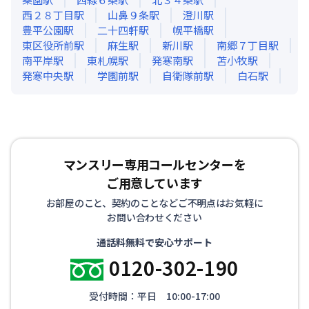
西２８丁目
駅
山鼻９条
駅
澄川
駅
豊平公園
駅
二十四軒
駅
幌平橋
駅
東区役所前
駅
麻生
駅
新川
駅
南郷７丁目
駅
南平岸
駅
東札幌
駅
発寒南
駅
苫小牧
駅
発寒中央
駅
学園前
駅
自衛隊前
駅
白石
駅
マンスリー専用コールセンターを
ご用意しています
お部屋のこと、契約のことなどご不明点はお気軽に
お問い合わせください
通話料無料で安心サポート
0120-302-190
受付時間：平日 10:00-17:00