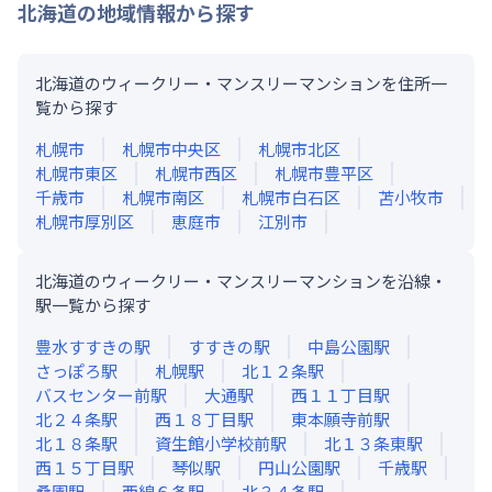
北海道
の地域情報から探す
北海道のウィークリー・マンスリーマンションを住所一
覧から探す
札幌市
札幌市中央区
札幌市北区
札幌市東区
札幌市西区
札幌市豊平区
千歳市
札幌市南区
札幌市白石区
苫小牧市
札幌市厚別区
恵庭市
江別市
北海道のウィークリー・マンスリーマンションを沿線・
駅一覧から探す
豊水すすきの
駅
すすきの
駅
中島公園
駅
さっぽろ
駅
札幌
駅
北１２条
駅
バスセンター前
駅
大通
駅
西１１丁目
駅
北２４条
駅
西１８丁目
駅
東本願寺前
駅
北１８条
駅
資生館小学校前
駅
北１３条東
駅
西１５丁目
駅
琴似
駅
円山公園
駅
千歳
駅
桑園
駅
西線６条
駅
北３４条
駅