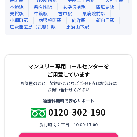
本通
駅
楽々園
駅
女学院前
駅
西広島
駅
矢賀
駅
中筋
駅
古市
駅
県病院前
駅
小網町
駅
猿猴橋町
駅
向洋
駅
新白島
駅
広電西広島（己斐）
駅
比治山下
駅
マンスリー専用コールセンターを
ご用意しています
お部屋のこと、契約のことなどご不明点はお気軽に
お問い合わせください
通話料無料で安心サポート
0120-302-190
受付時間：平日 10:00-17:00