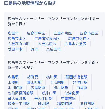
広島県
の地域情報から探す
広島県のウィークリー・マンスリーマンションを住所一
覧から探す
広島市
広島市中区
広島市南区
広島市西区
広島市東区
広島市安佐南区
広島市佐伯区
安芸郡府中町
安芸高田市
広島市安芸区
廿日市市
呉市
東広島市
広島県のウィークリー・マンスリーマンションを沿線・
駅一覧から探す
広島
駅
胡町
駅
横川
駅
祇園新橋北
駅
土橋
駅
銀山町
駅
下祇園
駅
的場町
駅
本川町
駅
広島駅
駅
横川駅
駅
白島
駅
佐伯区役所前
駅
新井口
駅
草津南
駅
舟入幸町
駅
舟入本町
駅
中電前
駅
段原一丁目
駅
城北
駅
稲荷町
駅
五日市
駅
袋町
駅
市役所前
駅
宇品二丁目
駅
天神川
駅