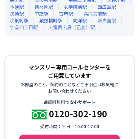
本通
駅
楽々園
駅
女学院前
駅
西広島
駅
矢賀
駅
中筋
駅
古市
駅
県病院前
駅
小網町
駅
猿猴橋町
駅
向洋
駅
新白島
駅
宇品四丁目
駅
広電西広島（己斐）
駅
マンスリー専用コールセンターを
ご用意しています
お部屋のこと、契約のことなどご不明点はお気軽に
お問い合わせください
通話料無料で安心サポート
0120-302-190
受付時間：平日 10:00-17:00