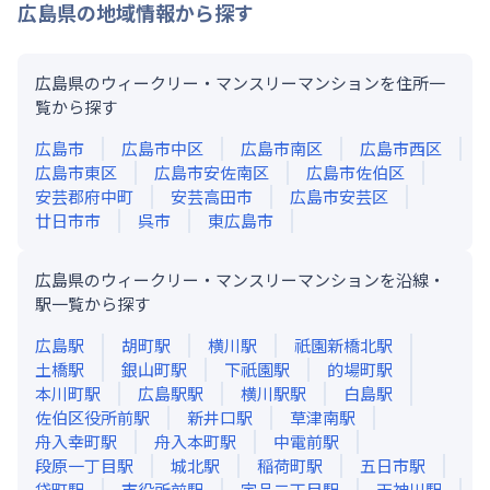
広島県
の地域情報から探す
広島県のウィークリー・マンスリーマンションを住所一
覧から探す
広島市
広島市中区
広島市南区
広島市西区
広島市東区
広島市安佐南区
広島市佐伯区
安芸郡府中町
安芸高田市
広島市安芸区
廿日市市
呉市
東広島市
広島県のウィークリー・マンスリーマンションを沿線・
駅一覧から探す
広島
駅
胡町
駅
横川
駅
祇園新橋北
駅
土橋
駅
銀山町
駅
下祇園
駅
的場町
駅
本川町
駅
広島駅
駅
横川駅
駅
白島
駅
佐伯区役所前
駅
新井口
駅
草津南
駅
舟入幸町
駅
舟入本町
駅
中電前
駅
段原一丁目
駅
城北
駅
稲荷町
駅
五日市
駅
袋町
駅
市役所前
駅
宇品二丁目
駅
天神川
駅