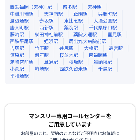
西鉄福岡（天神）
駅
博多
駅
天神
駅
中洲川端
駅
天神南
駅
祇園
駅
呉服町
駅
渡辺通
駅
赤坂
駅
東比恵
駅
大濠公園
駅
唐人町
駅
西新
駅
薬院
駅
千代県庁口
駅
藤崎
駅
櫛田神社前
駅
薬院大通
駅
室見
駅
西鉄平尾
駅
姪浜
駅
馬出九大病院前
駅
吉塚
駅
竹下
駅
井尻
駅
大橋
駅
高宮
駅
笹原
駅
別府
駅
桜並木
駅
南福岡
駅
箱崎宮前
駅
旦過
駅
桜坂
駅
雑餉隈
駅
小倉
駅
箱崎
駅
西鉄久留米
駅
千鳥
駅
平和通
駅
マンスリー専用コールセンターを
ご用意しています
お部屋のこと、契約のことなどご不明点はお気軽に
お問い合わせください