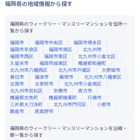
福岡県
の地域情報から探す
福岡県のウィークリー・マンスリーマンションを住所一
覧から探す
福岡市
福岡市中央区
福岡市博多区
福岡市早良区
福岡市南区
北九州市
福岡市西区
福岡市東区
北九州市小倉北区
久留米市
福岡市城南区
糟屋郡粕屋町
北九州市八幡西区
北九州市戸畑区
大野城市
春日市
福津市
飯塚市
北九州市八幡東区
古賀市
太宰府市
北九州市小倉南区
北九州市若松区
宗像市
直方市
糟屋郡志免町
糟屋郡篠栗町
行橋市
三井郡大刀洗町
北九州市門司区
小郡市
朝倉市
筑紫野市
福岡県のウィークリー・マンスリーマンションを沿線・
駅一覧から探す