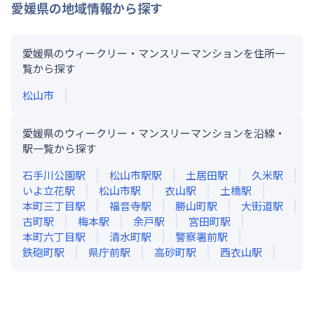
愛媛県
の地域情報から探す
愛媛県のウィークリー・マンスリーマンションを住所一
覧から探す
松山市
愛媛県のウィークリー・マンスリーマンションを沿線・
駅一覧から探す
石手川公園
駅
松山市駅
駅
土居田
駅
久米
駅
いよ立花
駅
松山市
駅
衣山
駅
土橋
駅
本町三丁目
駅
福音寺
駅
勝山町
駅
大街道
駅
古町
駅
梅本
駅
余戸
駅
宮田町
駅
本町六丁目
駅
清水町
駅
警察署前
駅
鉄砲町
駅
県庁前
駅
高砂町
駅
西衣山
駅