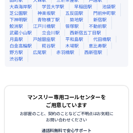
大森海岸
駅
学芸大学
駅
早稲田
駅
池袋
駅
芝公園
駅
神楽坂
駅
五反田
駅
門前仲町
駅
下神明
駅
青物横丁
駅
築地
駅
新宿
駅
鮫洲
駅
江戸川橋
駅
笹塚
駅
不動前
駅
武蔵小山
駅
立会川
駅
西新宿五丁目
駅
月島
駅
戸越銀座
駅
平和島
駅
代田橋
駅
白金高輪
駅
糀谷
駅
木場
駅
恵比寿
駅
野方
駅
広尾
駅
赤羽橋
駅
西新宿
駅
渋谷
駅
マンスリー専用コールセンターを
ご用意しています
お部屋のこと、契約のことなどご不明点はお気軽に
お問い合わせください
通話料無料で安心サポート