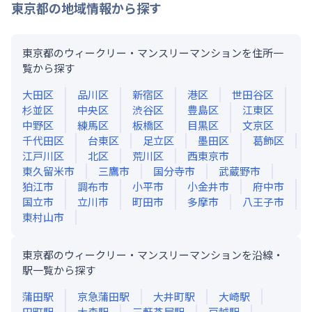
東京都
の地域情報から探す
東京都のウィークリー・マンスリーマンションを住所一
覧から探す
大田区
品川区
新宿区
港区
世田谷区
杉並区
中央区
渋谷区
豊島区
江東区
中野区
練馬区
板橋区
目黒区
文京区
千代田区
台東区
足立区
墨田区
葛飾区
江戸川区
北区
荒川区
西東京市
東久留米市
三鷹市
国分寺市
武蔵野市
狛江市
調布市
小平市
小金井市
府中市
国立市
立川市
町田市
多摩市
八王子市
東村山市
東京都のウィークリー・マンスリーマンションを沿線・
駅一覧から探す
蒲田
駅
京急蒲田
駅
大井町
駅
大崎
駅
田町
駅
大森
駅
三軒茶屋
駅
戸越
駅