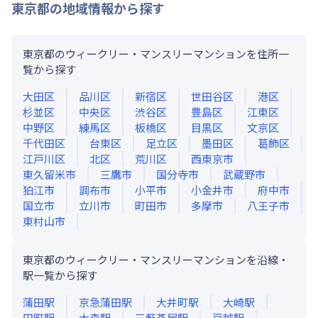
東京都
の地域情報から探す
東京都のウィークリー・マンスリーマンションを住所一
覧から探す
大田区
品川区
新宿区
世田谷区
港区
杉並区
中央区
渋谷区
豊島区
江東区
中野区
練馬区
板橋区
目黒区
文京区
千代田区
台東区
足立区
墨田区
葛飾区
江戸川区
北区
荒川区
西東京市
東久留米市
三鷹市
国分寺市
武蔵野市
狛江市
調布市
小平市
小金井市
府中市
国立市
立川市
町田市
多摩市
八王子市
東村山市
東京都のウィークリー・マンスリーマンションを沿線・
駅一覧から探す
蒲田
駅
京急蒲田
駅
大井町
駅
大崎
駅
田町
駅
大森
駅
三軒茶屋
駅
戸越
駅