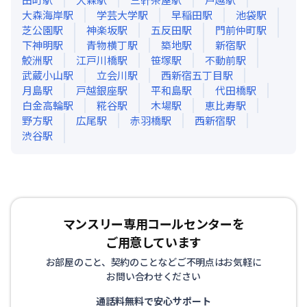
大森海岸
駅
学芸大学
駅
早稲田
駅
池袋
駅
芝公園
駅
神楽坂
駅
五反田
駅
門前仲町
駅
下神明
駅
青物横丁
駅
築地
駅
新宿
駅
鮫洲
駅
江戸川橋
駅
笹塚
駅
不動前
駅
武蔵小山
駅
立会川
駅
西新宿五丁目
駅
月島
駅
戸越銀座
駅
平和島
駅
代田橋
駅
白金高輪
駅
糀谷
駅
木場
駅
恵比寿
駅
野方
駅
広尾
駅
赤羽橋
駅
西新宿
駅
渋谷
駅
マンスリー専用コールセンターを
ご用意しています
お部屋のこと、契約のことなどご不明点はお気軽に
お問い合わせください
通話料無料で安心サポート