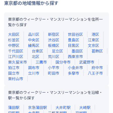
東京都
の地域情報から探す
東京都のウィークリー・マンスリーマンションを住所一
覧から探す
大田区
品川区
新宿区
世田谷区
港区
杉並区
中央区
渋谷区
豊島区
江東区
中野区
練馬区
板橋区
目黒区
文京区
千代田区
台東区
足立区
墨田区
葛飾区
江戸川区
北区
荒川区
西東京市
東久留米市
三鷹市
国分寺市
武蔵野市
狛江市
調布市
小平市
小金井市
府中市
国立市
立川市
町田市
多摩市
八王子市
東村山市
東京都のウィークリー・マンスリーマンションを沿線・
駅一覧から探す
蒲田
駅
京急蒲田
駅
大井町
駅
大崎
駅
田町
駅
大森
駅
三軒茶屋
駅
戸越
駅