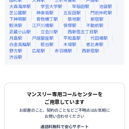
大森海岸
駅
学芸大学
駅
早稲田
駅
池袋
駅
芝公園
駅
神楽坂
駅
五反田
駅
門前仲町
駅
下神明
駅
青物横丁
駅
築地
駅
新宿
駅
鮫洲
駅
江戸川橋
駅
笹塚
駅
不動前
駅
武蔵小山
駅
立会川
駅
西新宿五丁目
駅
月島
駅
戸越銀座
駅
平和島
駅
代田橋
駅
白金高輪
駅
糀谷
駅
木場
駅
恵比寿
駅
野方
駅
広尾
駅
赤羽橋
駅
西新宿
駅
渋谷
駅
マンスリー専用コールセンターを
ご用意しています
お部屋のこと、契約のことなどご不明点はお気軽に
お問い合わせください
通話料無料で安心サポート