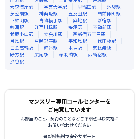
大森海岸
駅
学芸大学
駅
早稲田
駅
池袋
駅
芝公園
駅
神楽坂
駅
五反田
駅
門前仲町
駅
下神明
駅
青物横丁
駅
築地
駅
新宿
駅
鮫洲
駅
江戸川橋
駅
笹塚
駅
不動前
駅
武蔵小山
駅
立会川
駅
西新宿五丁目
駅
月島
駅
戸越銀座
駅
平和島
駅
代田橋
駅
白金高輪
駅
糀谷
駅
木場
駅
恵比寿
駅
野方
駅
広尾
駅
赤羽橋
駅
西新宿
駅
渋谷
駅
マンスリー専用コールセンターを
ご用意しています
お部屋のこと、契約のことなどご不明点はお気軽に
お問い合わせください
通話料無料で安心サポート