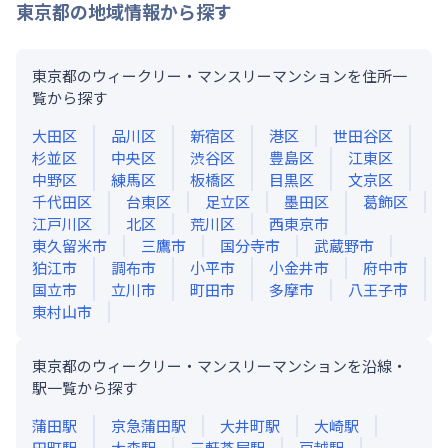
東京都
の地域情報から探す
東京都のウィークリー・マンスリーマンションを住所一
覧から探す
大田区
品川区
新宿区
港区
世田谷区
杉並区
中央区
渋谷区
豊島区
江東区
中野区
練馬区
板橋区
目黒区
文京区
千代田区
台東区
足立区
墨田区
葛飾区
江戸川区
北区
荒川区
西東京市
東久留米市
三鷹市
国分寺市
武蔵野市
狛江市
調布市
小平市
小金井市
府中市
国立市
立川市
町田市
多摩市
八王子市
東村山市
東京都のウィークリー・マンスリーマンションを沿線・
駅一覧から探す
蒲田
駅
京急蒲田
駅
大井町
駅
大崎
駅
田町
駅
大森
駅
三軒茶屋
駅
戸越
駅