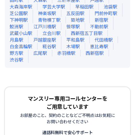
大森海岸
駅
学芸大学
駅
早稲田
駅
池袋
駅
芝公園
駅
神楽坂
駅
五反田
駅
門前仲町
駅
下神明
駅
青物横丁
駅
築地
駅
新宿
駅
鮫洲
駅
江戸川橋
駅
笹塚
駅
不動前
駅
武蔵小山
駅
立会川
駅
西新宿五丁目
駅
月島
駅
戸越銀座
駅
平和島
駅
代田橋
駅
白金高輪
駅
糀谷
駅
木場
駅
恵比寿
駅
野方
駅
広尾
駅
赤羽橋
駅
西新宿
駅
渋谷
駅
マンスリー専用コールセンターを
ご用意しています
お部屋のこと、契約のことなどご不明点はお気軽に
お問い合わせください
通話料無料で安心サポート