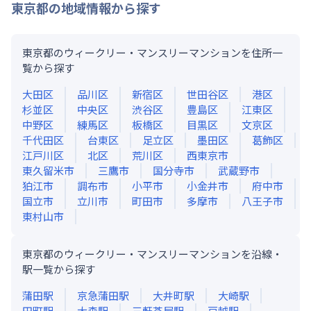
東京都
の地域情報から探す
東京都のウィークリー・マンスリーマンションを住所一
覧から探す
大田区
品川区
新宿区
世田谷区
港区
杉並区
中央区
渋谷区
豊島区
江東区
中野区
練馬区
板橋区
目黒区
文京区
千代田区
台東区
足立区
墨田区
葛飾区
江戸川区
北区
荒川区
西東京市
東久留米市
三鷹市
国分寺市
武蔵野市
狛江市
調布市
小平市
小金井市
府中市
国立市
立川市
町田市
多摩市
八王子市
東村山市
東京都のウィークリー・マンスリーマンションを沿線・
駅一覧から探す
蒲田
駅
京急蒲田
駅
大井町
駅
大崎
駅
田町
駅
大森
駅
三軒茶屋
駅
戸越
駅