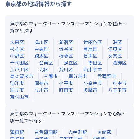
東京都
の地域情報から探す
東京都のウィークリー・マンスリーマンションを住所一
覧から探す
大田区
品川区
新宿区
世田谷区
港区
杉並区
中央区
渋谷区
豊島区
江東区
中野区
練馬区
板橋区
目黒区
文京区
千代田区
台東区
足立区
墨田区
葛飾区
江戸川区
北区
荒川区
西東京市
東久留米市
三鷹市
国分寺市
武蔵野市
狛江市
調布市
小平市
小金井市
府中市
国立市
立川市
町田市
多摩市
八王子市
東村山市
東京都のウィークリー・マンスリーマンションを沿線・
駅一覧から探す
蒲田
駅
京急蒲田
駅
大井町
駅
大崎
駅
田町
駅
大森
駅
三軒茶屋
駅
戸越
駅