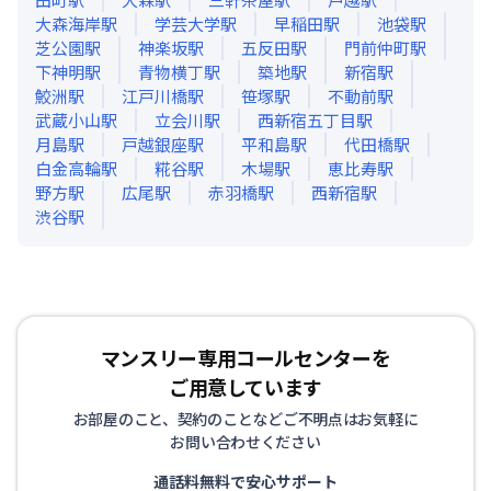
大森海岸
駅
学芸大学
駅
早稲田
駅
池袋
駅
芝公園
駅
神楽坂
駅
五反田
駅
門前仲町
駅
下神明
駅
青物横丁
駅
築地
駅
新宿
駅
鮫洲
駅
江戸川橋
駅
笹塚
駅
不動前
駅
武蔵小山
駅
立会川
駅
西新宿五丁目
駅
月島
駅
戸越銀座
駅
平和島
駅
代田橋
駅
白金高輪
駅
糀谷
駅
木場
駅
恵比寿
駅
野方
駅
広尾
駅
赤羽橋
駅
西新宿
駅
渋谷
駅
マンスリー専用コールセンターを
ご用意しています
お部屋のこと、契約のことなどご不明点はお気軽に
お問い合わせください
通話料無料で安心サポート