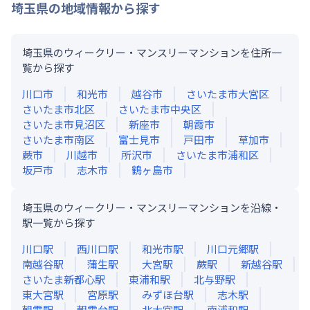
埼玉県
の地域情報から探す
埼玉県のウィークリー・マンスリーマンションを住所一
覧から探す
川口市
和光市
越谷市
さいたま市大宮区
さいたま市北区
さいたま市中央区
さいたま市見沼区
新座市
朝霞市
さいたま市南区
富士見市
戸田市
草加市
蕨市
川越市
所沢市
さいたま市浦和区
坂戸市
志木市
鶴ヶ島市
埼玉県のウィークリー・マンスリーマンションを沿線・
駅一覧から探す
川口
駅
西川口
駅
和光市
駅
川口元郷
駅
南越谷
駅
蒲生
駅
大宮
駅
蕨
駅
新越谷
駅
さいたま新都心
駅
東浦和
駅
北与野
駅
東大宮
駅
宮原
駅
みずほ台
駅
志木
駅
朝霞
駅
朝霞台
駅
北大宮
駅
南浦和
駅