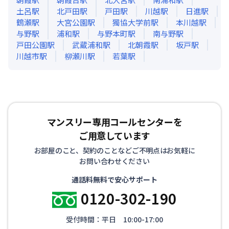
土呂
駅
北戸田
駅
戸田
駅
川越
駅
日進
駅
鶴瀬
駅
大宮公園
駅
獨協大学前
駅
本川越
駅
与野
駅
浦和
駅
与野本町
駅
南与野
駅
戸田公園
駅
武蔵浦和
駅
北朝霞
駅
坂戸
駅
川越市
駅
柳瀬川
駅
若葉
駅
マンスリー専用コールセンターを
ご用意しています
お部屋のこと、契約のことなどご不明点はお気軽に
お問い合わせください
通話料無料で安心サポート
0120-302-190
受付時間：平日 10:00-17:00