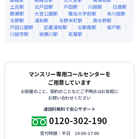
土呂
駅
北戸田
駅
戸田
駅
川越
駅
日進
駅
鶴瀬
駅
大宮公園
駅
獨協大学前
駅
本川越
駅
与野
駅
浦和
駅
与野本町
駅
南与野
駅
戸田公園
駅
武蔵浦和
駅
北朝霞
駅
坂戸
駅
川越市
駅
柳瀬川
駅
若葉
駅
マンスリー専用コールセンターを
ご用意しています
お部屋のこと、契約のことなどご不明点はお気軽に
お問い合わせください
通話料無料で安心サポート
0120-302-190
受付時間：平日 10:00-17:00