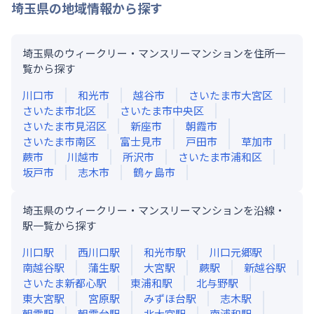
埼玉県
の地域情報から探す
埼玉県のウィークリー・マンスリーマンションを住所一
覧から探す
川口市
和光市
越谷市
さいたま市大宮区
さいたま市北区
さいたま市中央区
さいたま市見沼区
新座市
朝霞市
さいたま市南区
富士見市
戸田市
草加市
蕨市
川越市
所沢市
さいたま市浦和区
坂戸市
志木市
鶴ヶ島市
埼玉県のウィークリー・マンスリーマンションを沿線・
駅一覧から探す
川口
駅
西川口
駅
和光市
駅
川口元郷
駅
南越谷
駅
蒲生
駅
大宮
駅
蕨
駅
新越谷
駅
さいたま新都心
駅
東浦和
駅
北与野
駅
東大宮
駅
宮原
駅
みずほ台
駅
志木
駅
朝霞
駅
朝霞台
駅
北大宮
駅
南浦和
駅