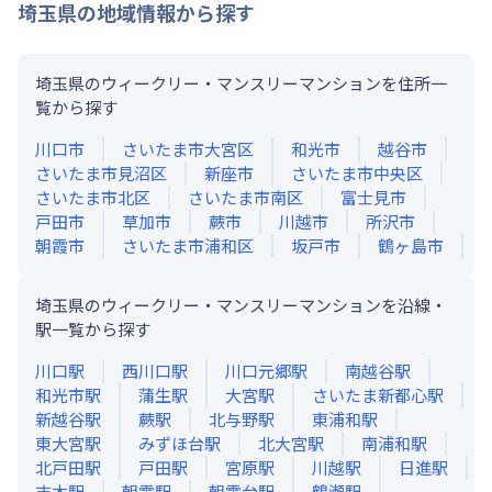
埼玉県
の地域情報から探す
埼玉県のウィークリー・マンスリーマンションを住所一
覧から探す
川口市
さいたま市大宮区
和光市
越谷市
さいたま市見沼区
新座市
さいたま市中央区
さいたま市北区
さいたま市南区
富士見市
戸田市
草加市
蕨市
川越市
所沢市
朝霞市
さいたま市浦和区
坂戸市
鶴ヶ島市
埼玉県のウィークリー・マンスリーマンションを沿線・
駅一覧から探す
川口
駅
西川口
駅
川口元郷
駅
南越谷
駅
和光市
駅
蒲生
駅
大宮
駅
さいたま新都心
駅
新越谷
駅
蕨
駅
北与野
駅
東浦和
駅
東大宮
駅
みずほ台
駅
北大宮
駅
南浦和
駅
北戸田
駅
戸田
駅
宮原
駅
川越
駅
日進
駅
志木
駅
朝霞
駅
朝霞台
駅
鶴瀬
駅