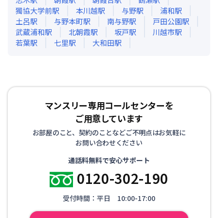
獨協大学前
駅
本川越
駅
与野
駅
浦和
駅
土呂
駅
与野本町
駅
南与野
駅
戸田公園
駅
武蔵浦和
駅
北朝霞
駅
坂戸
駅
川越市
駅
若葉
駅
七里
駅
大和田
駅
マンスリー専用コールセンターを
ご用意しています
お部屋のこと、契約のことなどご不明点はお気軽に
お問い合わせください
通話料無料で安心サポート
0120-302-190
受付時間：平日 10:00-17:00