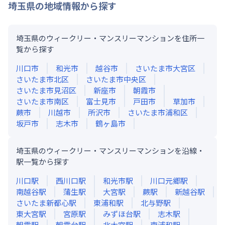
埼玉県
の地域情報から探す
埼玉県のウィークリー・マンスリーマンションを住所一
覧から探す
川口市
和光市
越谷市
さいたま市大宮区
さいたま市北区
さいたま市中央区
さいたま市見沼区
新座市
朝霞市
さいたま市南区
富士見市
戸田市
草加市
蕨市
川越市
所沢市
さいたま市浦和区
坂戸市
志木市
鶴ヶ島市
埼玉県のウィークリー・マンスリーマンションを沿線・
駅一覧から探す
川口
駅
西川口
駅
和光市
駅
川口元郷
駅
南越谷
駅
蒲生
駅
大宮
駅
蕨
駅
新越谷
駅
さいたま新都心
駅
東浦和
駅
北与野
駅
東大宮
駅
宮原
駅
みずほ台
駅
志木
駅
朝霞
駅
朝霞台
駅
北大宮
駅
南浦和
駅