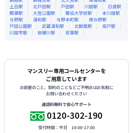
土呂
駅
北戸田
駅
戸田
駅
川越
駅
日進
駅
鶴瀬
駅
大宮公園
駅
獨協大学前
駅
本川越
駅
与野
駅
浦和
駅
与野本町
駅
南与野
駅
戸田公園
駅
武蔵浦和
駅
北朝霞
駅
坂戸
駅
川越市
駅
柳瀬川
駅
若葉
駅
マンスリー専用コールセンターを
ご用意しています
お部屋のこと、契約のことなどご不明点はお気軽に
お問い合わせください
通話料無料で安心サポート
0120-302-190
受付時間：平日 10:00-17:00