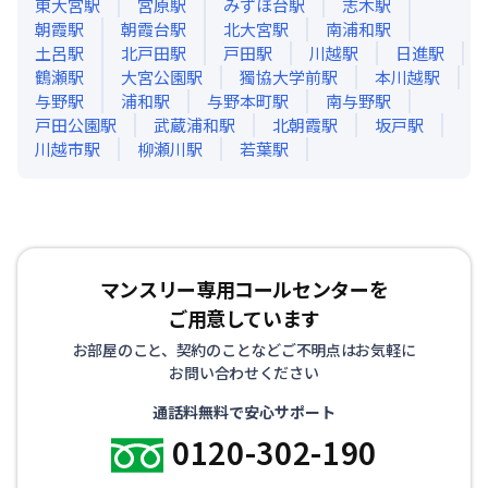
東大宮
駅
宮原
駅
みずほ台
駅
志木
駅
朝霞
駅
朝霞台
駅
北大宮
駅
南浦和
駅
土呂
駅
北戸田
駅
戸田
駅
川越
駅
日進
駅
鶴瀬
駅
大宮公園
駅
獨協大学前
駅
本川越
駅
与野
駅
浦和
駅
与野本町
駅
南与野
駅
戸田公園
駅
武蔵浦和
駅
北朝霞
駅
坂戸
駅
川越市
駅
柳瀬川
駅
若葉
駅
マンスリー専用コールセンターを
ご用意しています
お部屋のこと、契約のことなどご不明点はお気軽に
お問い合わせください
通話料無料で安心サポート
0120-302-190