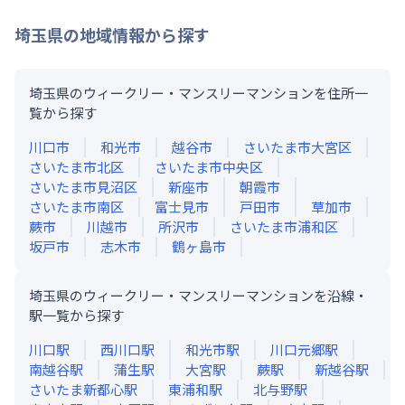
埼玉県
の地域情報から探す
埼玉県のウィークリー・マンスリーマンションを住所一
覧から探す
川口市
和光市
越谷市
さいたま市大宮区
さいたま市北区
さいたま市中央区
さいたま市見沼区
新座市
朝霞市
さいたま市南区
富士見市
戸田市
草加市
蕨市
川越市
所沢市
さいたま市浦和区
坂戸市
志木市
鶴ヶ島市
埼玉県のウィークリー・マンスリーマンションを沿線・
駅一覧から探す
川口
駅
西川口
駅
和光市
駅
川口元郷
駅
南越谷
駅
蒲生
駅
大宮
駅
蕨
駅
新越谷
駅
さいたま新都心
駅
東浦和
駅
北与野
駅