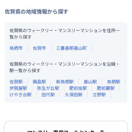
佐賀県
の地域情報から探す
佐賀県のウィークリー・マンスリーマンションを住所一
覧から探す
鳥栖市
佐賀市
三養基郡基山町
佐賀県のウィークリー・マンスリーマンションを沿線・
駅一覧から探す
佐賀
駅
鍋島
駅
新鳥栖
駅
基山
駅
鳥栖
駅
伊賀屋
駅
弥生が丘
駅
肥前旭
駅
肥前麓
駅
けやき台
駅
田代
駅
久保田
駅
立野
駅