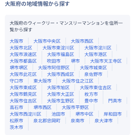
大阪府
の地域情報から探す
大阪府のウィークリー・マンスリーマンションを住所一
覧から探す
大阪市
大阪市中央区
大阪市西区
大阪市北区
大阪市東淀川区
大阪市淀川区
大阪市浪速区
大阪市福島区
大阪市港区
大阪市都島区
吹田市
堺市
大阪市天王寺区
堺市堺区
大阪市阿倍野区
大阪市城東区
大阪市此花区
大阪市西成区
泉佐野市
守口市
東大阪市
大阪市住之江区
大阪市東成区
大阪市旭区
大阪市東住吉区
大阪市鶴見区
大阪市大正区
枚方市
大阪市住吉区
大阪市生野区
豊中市
門真市
高石市
堺市西区
大阪市平野区
大阪市西淀川区
池田市
堺市中区
岸和田市
松原市
泉北郡忠岡町
泉南市
泉大津市
茨木市