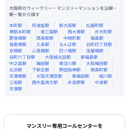
大阪府のウィークリー・マンスリーマンションを沿線・
駅一覧から探す
本町
駅
阿波座
駅
新大阪
駅
松屋町
駅
堺筋本町
駅
東三国
駅
西大橋
駅
弁天町
駅
肥後橋
駅
西長堀
駅
中崎町
駅
福島
駅
長堀橋
駅
九条
駅
なんば
駅
谷町四丁目
駅
京橋
駅
心斎橋
駅
四ツ橋
駅
淀屋橋
駅
谷町六丁目
駅
大阪城北詰
駅
新福島
駅
中之島
駅
梅田
駅
東淀川
駅
大阪梅田
駅
北浜
駅
下新庄
駅
野田阪神
駅
南森町
駅
天満橋
駅
大阪天満宮
駅
東梅田
駅
相川
駅
江坂
駅
西中島南方
駅
井高野
駅
中津
駅
天満
駅
マンスリー専用コールセンターを