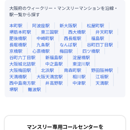
大阪府のウィークリー・マンスリーマンションを沿線・
駅一覧から探す
本町
駅
阿波座
駅
新大阪
駅
松屋町
駅
堺筋本町
駅
東三国
駅
西大橋
駅
弁天町
駅
肥後橋
駅
中崎町
駅
西長堀
駅
福島
駅
長堀橋
駅
九条
駅
なんば
駅
谷町四丁目
駅
京橋
駅
心斎橋
駅
梅田
駅
四ツ橋
駅
谷町六丁目
駅
新福島
駅
淀屋橋
駅
大阪城北詰
駅
中之島
駅
東淀川
駅
大阪梅田
駅
北浜
駅
南森町
駅
野田阪神
駅
天満橋
駅
大阪天満宮
駅
相川
駅
江坂
駅
西中島南方
駅
井高野
駅
中津
駅
天満
駅
堺
駅
難波
駅
マンスリー専用コールセンターを