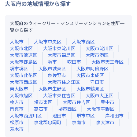
大阪府
の地域情報から探す
大阪府のウィークリー・マンスリーマンションを住所一
覧から探す
大阪市
大阪市中央区
大阪市西区
大阪市北区
大阪市東淀川区
大阪市淀川区
大阪市浪速区
大阪市福島区
大阪市港区
大阪市都島区
堺市
吹田市
大阪市天王寺区
堺市堺区
大阪市城東区
大阪市阿倍野区
大阪市此花区
泉佐野市
大阪市東成区
大阪市西成区
大阪市住之江区
守口市
東大阪市
大阪市生野区
大阪市鶴見区
大阪市旭区
大阪市東住吉区
大阪市大正区
枚方市
堺市東区
大阪市住吉区
豊中市
門真市
高石市
堺市西区
大阪市平野区
大阪市西淀川区
池田市
堺市中区
岸和田市
松原市
泉北郡忠岡町
泉南市
泉大津市
茨木市