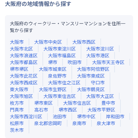
大阪府
の地域情報から探す
大阪府のウィークリー・マンスリーマンションを住所一
覧から探す
大阪市
大阪市中央区
大阪市西区
大阪市北区
大阪市東淀川区
大阪市淀川区
大阪市浪速区
大阪市福島区
大阪市港区
大阪市都島区
堺市
吹田市
大阪市天王寺区
堺市堺区
大阪市城東区
大阪市阿倍野区
大阪市此花区
泉佐野市
大阪市東成区
大阪市西成区
大阪市住之江区
守口市
東大阪市
大阪市生野区
大阪市鶴見区
大阪市旭区
大阪市東住吉区
大阪市大正区
枚方市
堺市東区
大阪市住吉区
豊中市
門真市
高石市
堺市西区
大阪市平野区
大阪市西淀川区
池田市
堺市中区
岸和田市
松原市
泉北郡忠岡町
泉南市
泉大津市
茨木市