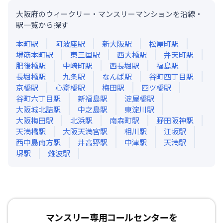
大阪府のウィークリー・マンスリーマンションを沿線・
駅一覧から探す
本町
駅
阿波座
駅
新大阪
駅
松屋町
駅
堺筋本町
駅
東三国
駅
西大橋
駅
弁天町
駅
肥後橋
駅
中崎町
駅
西長堀
駅
福島
駅
長堀橋
駅
九条
駅
なんば
駅
谷町四丁目
駅
京橋
駅
心斎橋
駅
梅田
駅
四ツ橋
駅
谷町六丁目
駅
新福島
駅
淀屋橋
駅
大阪城北詰
駅
中之島
駅
東淀川
駅
大阪梅田
駅
北浜
駅
南森町
駅
野田阪神
駅
天満橋
駅
大阪天満宮
駅
相川
駅
江坂
駅
西中島南方
駅
井高野
駅
中津
駅
天満
駅
堺
駅
難波
駅
マンスリー専用コールセンターを