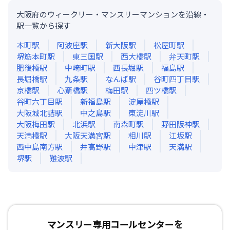
大阪府のウィークリー・マンスリーマンションを沿線・
駅一覧から探す
本町
駅
阿波座
駅
新大阪
駅
松屋町
駅
堺筋本町
駅
東三国
駅
西大橋
駅
弁天町
駅
肥後橋
駅
中崎町
駅
西長堀
駅
福島
駅
長堀橋
駅
九条
駅
なんば
駅
谷町四丁目
駅
京橋
駅
心斎橋
駅
梅田
駅
四ツ橋
駅
谷町六丁目
駅
新福島
駅
淀屋橋
駅
大阪城北詰
駅
中之島
駅
東淀川
駅
大阪梅田
駅
北浜
駅
南森町
駅
野田阪神
駅
天満橋
駅
大阪天満宮
駅
相川
駅
江坂
駅
西中島南方
駅
井高野
駅
中津
駅
天満
駅
堺
駅
難波
駅
マンスリー専用コールセンターを