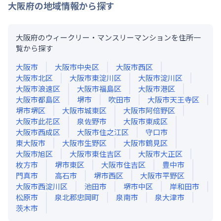
大阪府
の地域情報から探す
大阪府のウィークリー・マンスリーマンションを住所一
覧から探す
大阪市
大阪市中央区
大阪市西区
大阪市北区
大阪市東淀川区
大阪市淀川区
大阪市浪速区
大阪市福島区
大阪市港区
大阪市都島区
堺市
吹田市
大阪市天王寺区
堺市堺区
大阪市城東区
大阪市阿倍野区
大阪市此花区
泉佐野市
大阪市東成区
大阪市西成区
大阪市住之江区
守口市
東大阪市
大阪市生野区
大阪市鶴見区
大阪市旭区
大阪市東住吉区
大阪市大正区
枚方市
堺市東区
大阪市住吉区
豊中市
門真市
高石市
堺市西区
大阪市平野区
大阪市西淀川区
池田市
堺市中区
岸和田市
松原市
泉北郡忠岡町
泉南市
泉大津市
茨木市