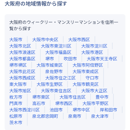
大阪府
の地域情報から探す
大阪府のウィークリー・マンスリーマンションを住所一
覧から探す
大阪市
大阪市中央区
大阪市西区
大阪市北区
大阪市東淀川区
大阪市淀川区
大阪市浪速区
大阪市福島区
大阪市港区
大阪市都島区
堺市
吹田市
大阪市天王寺区
堺市堺区
大阪市城東区
大阪市阿倍野区
大阪市此花区
泉佐野市
大阪市東成区
大阪市西成区
大阪市住之江区
守口市
東大阪市
大阪市生野区
大阪市鶴見区
大阪市旭区
大阪市東住吉区
大阪市大正区
枚方市
堺市東区
大阪市住吉区
豊中市
門真市
高石市
堺市西区
大阪市平野区
大阪市西淀川区
池田市
堺市中区
岸和田市
松原市
泉北郡忠岡町
泉南市
泉大津市
茨木市