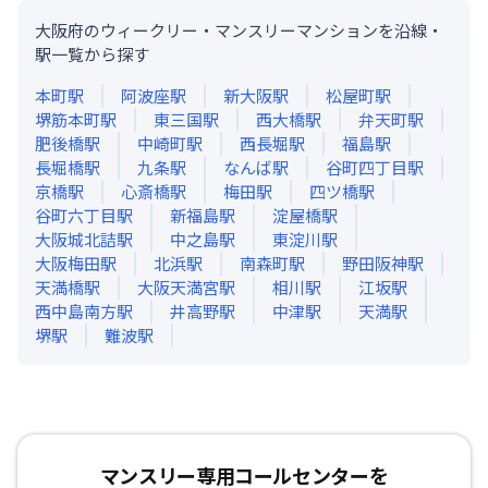
大阪府のウィークリー・マンスリーマンションを沿線・
駅一覧から探す
本町
駅
阿波座
駅
新大阪
駅
松屋町
駅
堺筋本町
駅
東三国
駅
西大橋
駅
弁天町
駅
肥後橋
駅
中崎町
駅
西長堀
駅
福島
駅
長堀橋
駅
九条
駅
なんば
駅
谷町四丁目
駅
京橋
駅
心斎橋
駅
梅田
駅
四ツ橋
駅
谷町六丁目
駅
新福島
駅
淀屋橋
駅
大阪城北詰
駅
中之島
駅
東淀川
駅
大阪梅田
駅
北浜
駅
南森町
駅
野田阪神
駅
天満橋
駅
大阪天満宮
駅
相川
駅
江坂
駅
西中島南方
駅
井高野
駅
中津
駅
天満
駅
堺
駅
難波
駅
マンスリー専用コールセンターを