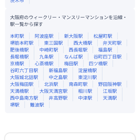
茨木市
大阪府のウィークリー・マンスリーマンションを沿線・
駅一覧から探す
本町
駅
阿波座
駅
新大阪
駅
松屋町
駅
堺筋本町
駅
東三国
駅
西大橋
駅
弁天町
駅
肥後橋
駅
中崎町
駅
西長堀
駅
福島
駅
長堀橋
駅
九条
駅
なんば
駅
谷町四丁目
駅
京橋
駅
心斎橋
駅
梅田
駅
四ツ橋
駅
谷町六丁目
駅
新福島
駅
淀屋橋
駅
大阪城北詰
駅
中之島
駅
東淀川
駅
大阪梅田
駅
北浜
駅
南森町
駅
野田阪神
駅
天満橋
駅
大阪天満宮
駅
相川
駅
江坂
駅
西中島南方
駅
井高野
駅
中津
駅
天満
駅
堺
駅
難波
駅