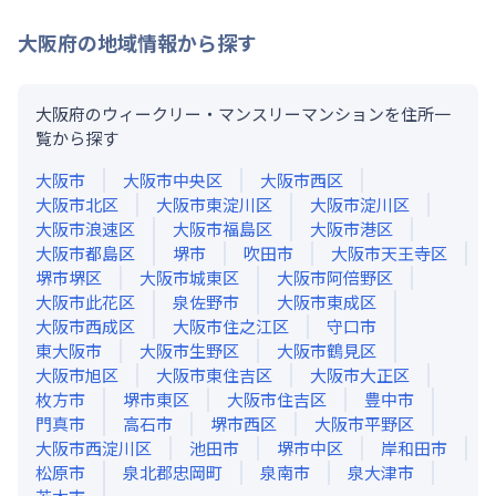
大阪府
の地域情報から探す
大阪府のウィークリー・マンスリーマンションを住所一
覧から探す
大阪市
大阪市中央区
大阪市西区
大阪市北区
大阪市東淀川区
大阪市淀川区
大阪市浪速区
大阪市福島区
大阪市港区
大阪市都島区
堺市
吹田市
大阪市天王寺区
堺市堺区
大阪市城東区
大阪市阿倍野区
大阪市此花区
泉佐野市
大阪市東成区
大阪市西成区
大阪市住之江区
守口市
東大阪市
大阪市生野区
大阪市鶴見区
大阪市旭区
大阪市東住吉区
大阪市大正区
枚方市
堺市東区
大阪市住吉区
豊中市
門真市
高石市
堺市西区
大阪市平野区
大阪市西淀川区
池田市
堺市中区
岸和田市
松原市
泉北郡忠岡町
泉南市
泉大津市