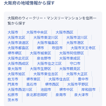
大阪府
の地域情報から探す
大阪府のウィークリー・マンスリーマンションを住所一
覧から探す
大阪市
大阪市中央区
大阪市西区
大阪市北区
大阪市東淀川区
大阪市淀川区
大阪市浪速区
大阪市福島区
大阪市港区
大阪市都島区
堺市
吹田市
大阪市天王寺区
堺市堺区
大阪市城東区
大阪市阿倍野区
大阪市此花区
泉佐野市
大阪市東成区
大阪市西成区
大阪市住之江区
守口市
東大阪市
大阪市生野区
大阪市鶴見区
大阪市旭区
大阪市東住吉区
大阪市大正区
枚方市
堺市東区
大阪市住吉区
豊中市
門真市
高石市
堺市西区
大阪市平野区
大阪市西淀川区
池田市
堺市中区
岸和田市
松原市
泉北郡忠岡町
泉南市
泉大津市
茨木市