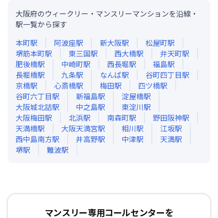
大阪府のウィークリー・マンスリーマンションを沿線・
駅一覧から探す
本町
駅
阿波座
駅
新大阪
駅
松屋町
駅
堺筋本町
駅
東三国
駅
西大橋
駅
弁天町
駅
肥後橋
駅
中崎町
駅
西長堀
駅
福島
駅
長堀橋
駅
九条
駅
なんば
駅
谷町四丁目
駅
京橋
駅
心斎橋
駅
梅田
駅
四ツ橋
駅
谷町六丁目
駅
新福島
駅
淀屋橋
駅
大阪城北詰
駅
中之島
駅
東淀川
駅
大阪梅田
駅
北浜
駅
南森町
駅
野田阪神
駅
天満橋
駅
大阪天満宮
駅
相川
駅
江坂
駅
西中島南方
駅
井高野
駅
中津
駅
天満
駅
堺
駅
難波
駅
マンスリー専用コールセンターを