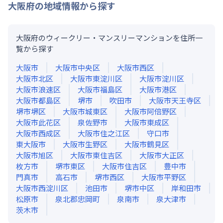
大阪府
の地域情報から探す
大阪府のウィークリー・マンスリーマンションを住所一
覧から探す
大阪市
大阪市中央区
大阪市西区
大阪市北区
大阪市東淀川区
大阪市淀川区
大阪市浪速区
大阪市福島区
大阪市港区
大阪市都島区
堺市
吹田市
大阪市天王寺区
堺市堺区
大阪市城東区
大阪市阿倍野区
大阪市此花区
泉佐野市
大阪市東成区
大阪市西成区
大阪市住之江区
守口市
東大阪市
大阪市生野区
大阪市鶴見区
大阪市旭区
大阪市東住吉区
大阪市大正区
枚方市
堺市東区
大阪市住吉区
豊中市
門真市
高石市
堺市西区
大阪市平野区
大阪市西淀川区
池田市
堺市中区
岸和田市
松原市
泉北郡忠岡町
泉南市
泉大津市
茨木市