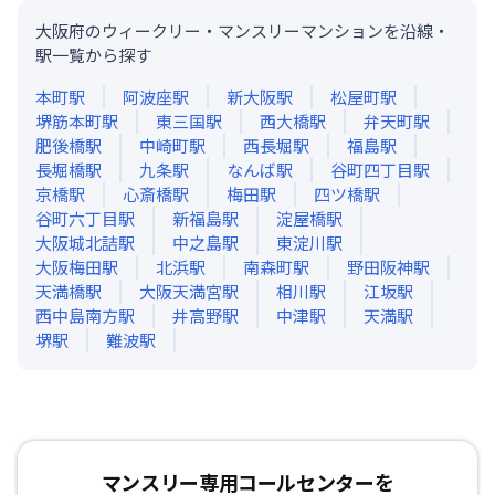
大阪府のウィークリー・マンスリーマンションを沿線・
駅一覧から探す
本町
駅
阿波座
駅
新大阪
駅
松屋町
駅
堺筋本町
駅
東三国
駅
西大橋
駅
弁天町
駅
肥後橋
駅
中崎町
駅
西長堀
駅
福島
駅
長堀橋
駅
九条
駅
なんば
駅
谷町四丁目
駅
京橋
駅
心斎橋
駅
梅田
駅
四ツ橋
駅
谷町六丁目
駅
新福島
駅
淀屋橋
駅
大阪城北詰
駅
中之島
駅
東淀川
駅
大阪梅田
駅
北浜
駅
南森町
駅
野田阪神
駅
天満橋
駅
大阪天満宮
駅
相川
駅
江坂
駅
西中島南方
駅
井高野
駅
中津
駅
天満
駅
堺
駅
難波
駅
マンスリー専用コールセンターを