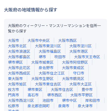
大阪府
の地域情報から探す
大阪府のウィークリー・マンスリーマンションを住所一
覧から探す
大阪市
大阪市中央区
大阪市西区
大阪市北区
大阪市東淀川区
大阪市淀川区
大阪市浪速区
大阪市福島区
大阪市港区
大阪市都島区
堺市
吹田市
大阪市天王寺区
堺市堺区
大阪市城東区
大阪市阿倍野区
大阪市此花区
泉佐野市
大阪市東成区
大阪市西成区
大阪市住之江区
守口市
東大阪市
大阪市生野区
大阪市鶴見区
大阪市旭区
大阪市東住吉区
大阪市大正区
枚方市
堺市東区
大阪市住吉区
豊中市
門真市
高石市
堺市西区
大阪市平野区
大阪市西淀川区
池田市
堺市中区
岸和田市
松原市
泉北郡忠岡町
泉南市
泉大津市