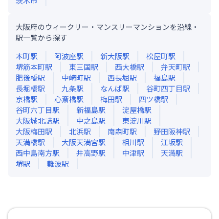
茨木市
大阪府のウィークリー・マンスリーマンションを沿線・
駅一覧から探す
本町
駅
阿波座
駅
新大阪
駅
松屋町
駅
堺筋本町
駅
東三国
駅
西大橋
駅
弁天町
駅
肥後橋
駅
中崎町
駅
西長堀
駅
福島
駅
長堀橋
駅
九条
駅
なんば
駅
谷町四丁目
駅
京橋
駅
心斎橋
駅
梅田
駅
四ツ橋
駅
谷町六丁目
駅
新福島
駅
淀屋橋
駅
大阪城北詰
駅
中之島
駅
東淀川
駅
大阪梅田
駅
北浜
駅
南森町
駅
野田阪神
駅
天満橋
駅
大阪天満宮
駅
相川
駅
江坂
駅
西中島南方
駅
井高野
駅
中津
駅
天満
駅
堺
駅
難波
駅