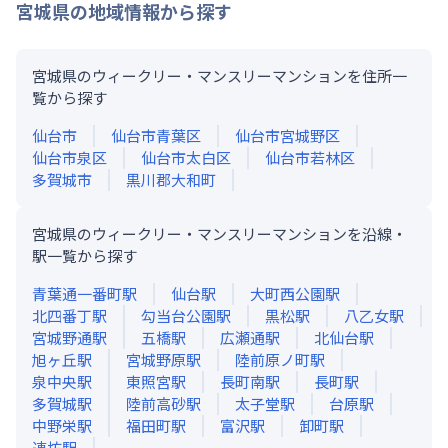
宮城県
の地域情報から探す
宮城県のウィークリー・マンスリーマンションを住所一
覧から探す
仙台市
仙台市青葉区
仙台市宮城野区
仙台市泉区
仙台市太白区
仙台市若林区
多賀城市
黒川郡大和町
宮城県のウィークリー・マンスリーマンションを沿線・
駅一覧から探す
青葉通一番町
駅
仙台
駅
大町西公園
駅
北四番丁
駅
勾当台公園
駅
黒松
駅
八乙女
駅
宮城野通
駅
五橋
駅
広瀬通
駅
北仙台
駅
旭ヶ丘
駅
宮城野原
駅
陸前原ノ町
駅
泉中央
駅
東照宮
駅
長町南
駅
長町
駅
多賀城
駅
陸前高砂
駅
太子堂
駅
台原
駅
中野栄
駅
福田町
駅
富沢
駅
卸町
駅
連坊
駅