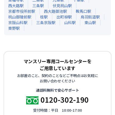
西大路
駅
三条
駅
伏見桃山
駅
京都市役所前
駅
西大路御池
駅
鞍馬口
駅
桃山御陵前
駅
桂
駅
出町柳
駅
鳥羽街道
駅
京阪山科
駅
三条京阪
駅
山科
駅
東山
駅
東野
駅
マンスリー専用コールセンターを
ご用意しています
お部屋のこと、契約のことなどご不明点はお気軽に
お問い合わせください
通話料無料で安心サポート
0120-302-190
受付時間：平日 10:00-17:00