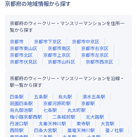
京都府
の地域情報から探す
京都府のウィークリー・マンスリーマンションを住所一
覧から探す
京都市
京都市下京区
京都市中京区
京都市東山区
京都市南区
京都市右京区
京都市北区
京都市上京区
京都市左京区
京都市伏見区
京都市山科区
京都市西京区
京都府のウィークリー・マンスリーマンションを沿線・
駅一覧から探す
四条
駅
五条
駅
烏丸
駅
清水五条
駅
祇園四条
駅
京都河原町
駅
京都
駅
烏丸御池
駅
七条
駅
丸太町
駅
梅小路京都西
駅
二条城前
駅
北大路
駅
丹波口
駅
太秦天神川
駅
東寺
駅
大宮
駅
西院
駅
四条大宮
駅
嵐電天神川
駅
蚕ノ社
駅
東福寺
駅
二条
駅
九条
駅
十条
駅