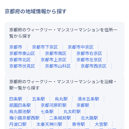
京都府
の地域情報から探す
京都府のウィークリー・マンスリーマンションを住所一
覧から探す
京都市
京都市下京区
京都市中京区
京都市東山区
京都市南区
京都市右京区
京都市北区
京都市上京区
京都市左京区
京都市伏見区
京都市山科区
京都市西京区
京都府のウィークリー・マンスリーマンションを沿線・
駅一覧から探す
四条
駅
五条
駅
烏丸
駅
清水五条
駅
祇園四条
駅
京都河原町
駅
京都
駅
烏丸御池
駅
七条
駅
丸太町
駅
梅小路京都西
駅
二条城前
駅
北大路
駅
丹波口
駅
太秦天神川
駅
東寺
駅
大宮
駅