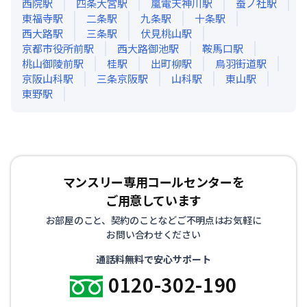
西院
駅
四条大宮
駅
嵐電天神川
駅
蚕ノ社
駅
東福寺
駅
二条
駅
九条
駅
十条
駅
西大路
駅
三条
駅
伏見桃山
駅
京都市役所前
駅
西大路御池
駅
鞍馬口
駅
桃山御陵前
駅
桂
駅
出町柳
駅
鳥羽街道
駅
京阪山科
駅
三条京阪
駅
山科
駅
東山
駅
東野
駅
マンスリー専用コールセンターを
ご用意しています
お部屋のこと、契約のことなどご不明点はお気軽に
お問い合わせください
通話料無料で安心サポート
0120-302-190