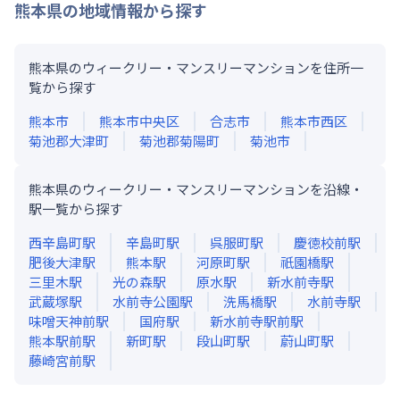
熊本県
の地域情報から探す
熊本県のウィークリー・マンスリーマンションを住所一
覧から探す
熊本市
熊本市中央区
合志市
熊本市西区
菊池郡大津町
菊池郡菊陽町
菊池市
熊本県のウィークリー・マンスリーマンションを沿線・
駅一覧から探す
西辛島町
駅
辛島町
駅
呉服町
駅
慶徳校前
駅
肥後大津
駅
熊本
駅
河原町
駅
祇園橋
駅
三里木
駅
光の森
駅
原水
駅
新水前寺
駅
武蔵塚
駅
水前寺公園
駅
洗馬橋
駅
水前寺
駅
味噌天神前
駅
国府
駅
新水前寺駅前
駅
熊本駅前
駅
新町
駅
段山町
駅
蔚山町
駅
藤崎宮前
駅