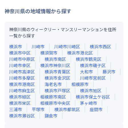
神奈川県
の地域情報から探す
神奈川県のウィークリー・マンスリーマンションを住所
一覧から探す
横浜市
川崎市
川崎市川崎区
横浜市西区
横浜市中区
横須賀市
横浜市港北区
川崎市中原区
横浜市南区
横浜市鶴見区
川崎市幸区
横浜市神奈川区
横浜市磯子区
川崎市高津区
横浜市青葉区
大和市
藤沢市
川崎市多摩区
横浜市金沢区
川崎市宮前区
横浜市港南区
海老名市
相模原市
川崎市麻生区
横浜市戸塚区
横浜市旭区
横浜市緑区
相模原市南区
横浜市保土ケ谷区
横浜市栄区
相模原市中央区
茅ヶ崎市
三浦市
平塚市
横浜市都筑区
座間市
横浜市瀬谷区
鎌倉市