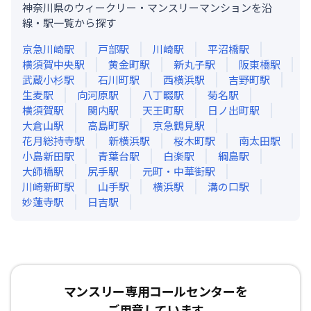
神奈川県のウィークリー・マンスリーマンションを沿
線・駅一覧から探す
京急川崎
駅
戸部
駅
川崎
駅
平沼橋
駅
横須賀中央
駅
黄金町
駅
新丸子
駅
阪東橋
駅
武蔵小杉
駅
石川町
駅
西横浜
駅
吉野町
駅
生麦
駅
向河原
駅
八丁畷
駅
菊名
駅
横須賀
駅
関内
駅
天王町
駅
日ノ出町
駅
大倉山
駅
高島町
駅
京急鶴見
駅
花月総持寺
駅
新横浜
駅
桜木町
駅
南太田
駅
小島新田
駅
青葉台
駅
白楽
駅
綱島
駅
大師橋
駅
尻手
駅
元町・中華街
駅
川崎新町
駅
山手
駅
横浜
駅
溝の口
駅
妙蓮寺
駅
日吉
駅
マンスリー専用コールセンターを
ご用意しています