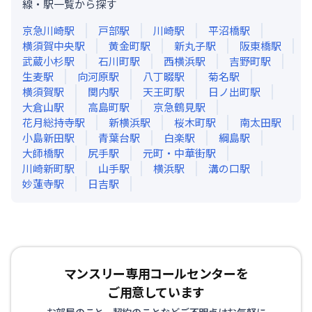
線・駅一覧から探す
京急川崎
駅
戸部
駅
川崎
駅
平沼橋
駅
横須賀中央
駅
黄金町
駅
新丸子
駅
阪東橋
駅
武蔵小杉
駅
石川町
駅
西横浜
駅
吉野町
駅
生麦
駅
向河原
駅
八丁畷
駅
菊名
駅
横須賀
駅
関内
駅
天王町
駅
日ノ出町
駅
大倉山
駅
高島町
駅
京急鶴見
駅
花月総持寺
駅
新横浜
駅
桜木町
駅
南太田
駅
小島新田
駅
青葉台
駅
白楽
駅
綱島
駅
大師橋
駅
尻手
駅
元町・中華街
駅
川崎新町
駅
山手
駅
横浜
駅
溝の口
駅
妙蓮寺
駅
日吉
駅
マンスリー専用コールセンターを
ご用意しています
お部屋のこと、契約のことなどご不明点はお気軽に