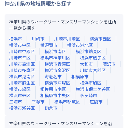
神奈川県
の地域情報から探す
神奈川県のウィークリー・マンスリーマンションを住所
一覧から探す
横浜市
川崎市
川崎市川崎区
横浜市西区
横浜市中区
横須賀市
横浜市港北区
川崎市中原区
横浜市南区
横浜市鶴見区
川崎市幸区
横浜市神奈川区
横浜市磯子区
川崎市高津区
横浜市青葉区
大和市
藤沢市
川崎市多摩区
横浜市金沢区
川崎市宮前区
横浜市港南区
海老名市
相模原市
川崎市麻生区
横浜市戸塚区
横浜市旭区
横浜市緑区
相模原市南区
横浜市保土ケ谷区
横浜市栄区
相模原市中央区
茅ヶ崎市
三浦市
平塚市
横浜市都筑区
座間市
横浜市瀬谷区
鎌倉市
神奈川県のウィークリー・マンスリーマンションを沿