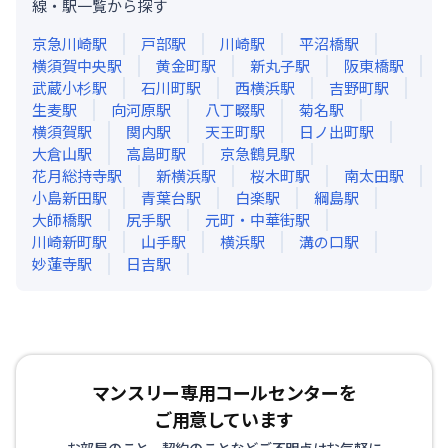
線・駅一覧から探す
京急川崎
駅
戸部
駅
川崎
駅
平沼橋
駅
横須賀中央
駅
黄金町
駅
新丸子
駅
阪東橋
駅
武蔵小杉
駅
石川町
駅
西横浜
駅
吉野町
駅
生麦
駅
向河原
駅
八丁畷
駅
菊名
駅
横須賀
駅
関内
駅
天王町
駅
日ノ出町
駅
大倉山
駅
高島町
駅
京急鶴見
駅
花月総持寺
駅
新横浜
駅
桜木町
駅
南太田
駅
小島新田
駅
青葉台
駅
白楽
駅
綱島
駅
大師橋
駅
尻手
駅
元町・中華街
駅
川崎新町
駅
山手
駅
横浜
駅
溝の口
駅
妙蓮寺
駅
日吉
駅
マンスリー専用コールセンターを
ご用意しています
お部屋のこと、契約のことなどご不明点はお気軽に