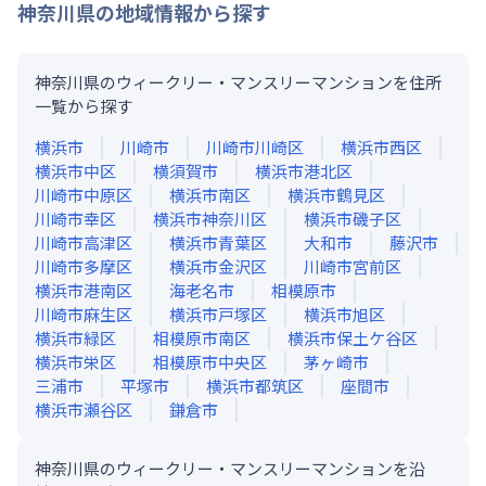
神奈川県
の地域情報から探す
神奈川県のウィークリー・マンスリーマンションを住所
一覧から探す
横浜市
川崎市
川崎市川崎区
横浜市西区
横浜市中区
横須賀市
横浜市港北区
川崎市中原区
横浜市南区
横浜市鶴見区
川崎市幸区
横浜市神奈川区
横浜市磯子区
川崎市高津区
横浜市青葉区
大和市
藤沢市
川崎市多摩区
横浜市金沢区
川崎市宮前区
横浜市港南区
海老名市
相模原市
川崎市麻生区
横浜市戸塚区
横浜市旭区
横浜市緑区
相模原市南区
横浜市保土ケ谷区
横浜市栄区
相模原市中央区
茅ヶ崎市
三浦市
平塚市
横浜市都筑区
座間市
横浜市瀬谷区
鎌倉市
神奈川県のウィークリー・マンスリーマンションを沿