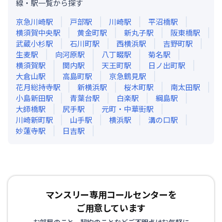
線・駅一覧から探す
京急川崎
駅
戸部
駅
川崎
駅
平沼橋
駅
横須賀中央
駅
黄金町
駅
新丸子
駅
阪東橋
駅
武蔵小杉
駅
石川町
駅
西横浜
駅
吉野町
駅
生麦
駅
向河原
駅
八丁畷
駅
菊名
駅
横須賀
駅
関内
駅
天王町
駅
日ノ出町
駅
大倉山
駅
高島町
駅
京急鶴見
駅
花月総持寺
駅
新横浜
駅
桜木町
駅
南太田
駅
小島新田
駅
青葉台
駅
白楽
駅
綱島
駅
大師橋
駅
尻手
駅
元町・中華街
駅
川崎新町
駅
山手
駅
横浜
駅
溝の口
駅
妙蓮寺
駅
日吉
駅
マンスリー専用コールセンターを
ご用意しています
お部屋のこと、契約のことなどご不明点はお気軽に