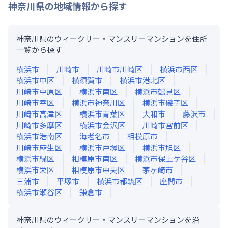
神奈川県
の地域情報から探す
神奈川県のウィークリー・マンスリーマンションを住所
一覧から探す
横浜市
川崎市
川崎市川崎区
横浜市西区
横浜市中区
横須賀市
横浜市港北区
川崎市中原区
横浜市南区
横浜市鶴見区
川崎市幸区
横浜市神奈川区
横浜市磯子区
川崎市高津区
横浜市青葉区
大和市
藤沢市
川崎市多摩区
横浜市金沢区
川崎市宮前区
横浜市港南区
海老名市
相模原市
川崎市麻生区
横浜市戸塚区
横浜市旭区
横浜市緑区
相模原市南区
横浜市保土ケ谷区
横浜市栄区
相模原市中央区
茅ヶ崎市
三浦市
平塚市
横浜市都筑区
座間市
横浜市瀬谷区
鎌倉市
神奈川県のウィークリー・マンスリーマンションを沿