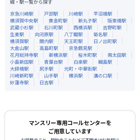
線・駅一覧から探す
京急川崎
駅
戸部
駅
川崎
駅
平沼橋
駅
横須賀中央
駅
黄金町
駅
新丸子
駅
阪東橋
駅
武蔵小杉
駅
石川町
駅
西横浜
駅
吉野町
駅
生麦
駅
向河原
駅
八丁畷
駅
菊名
駅
横須賀
駅
関内
駅
天王町
駅
日ノ出町
駅
大倉山
駅
高島町
駅
京急鶴見
駅
花月総持寺
駅
新横浜
駅
桜木町
駅
南太田
駅
小島新田
駅
青葉台
駅
白楽
駅
綱島
駅
大師橋
駅
尻手
駅
元町・中華街
駅
川崎新町
駅
山手
駅
横浜
駅
溝の口
駅
妙蓮寺
駅
日吉
駅
マンスリー専用コールセンターを
ご用意しています
お部屋のこと、契約のことなどご不明点はお気軽に