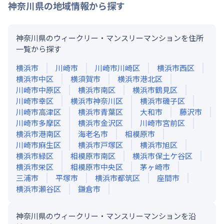
神奈川県
の地域情報から探す
神奈川県のウィークリー・マンスリーマンションを住所
一覧から探す
横浜市
川崎市
川崎市川崎区
横浜市西区
横浜市中区
横須賀市
横浜市港北区
川崎市中原区
横浜市南区
横浜市鶴見区
川崎市幸区
横浜市神奈川区
横浜市磯子区
川崎市高津区
横浜市青葉区
大和市
藤沢市
川崎市多摩区
横浜市金沢区
川崎市宮前区
横浜市港南区
海老名市
相模原市
川崎市麻生区
横浜市戸塚区
横浜市旭区
横浜市緑区
相模原市南区
横浜市保土ケ谷区
横浜市栄区
相模原市中央区
茅ヶ崎市
三浦市
平塚市
横浜市都筑区
座間市
横浜市瀬谷区
鎌倉市
神奈川県のウィークリー・マンスリーマンションを沿