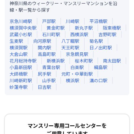
神奈川県のウィークリー・マンスリーマンションを沿
線・駅一覧から探す
京急川崎
駅
戸部
駅
川崎
駅
平沼橋
駅
横須賀中央
駅
黄金町
駅
新丸子
駅
阪東橋
駅
武蔵小杉
駅
石川町
駅
西横浜
駅
吉野町
駅
生麦
駅
向河原
駅
八丁畷
駅
菊名
駅
横須賀
駅
関内
駅
天王町
駅
日ノ出町
駅
大倉山
駅
高島町
駅
京急鶴見
駅
花月総持寺
駅
新横浜
駅
桜木町
駅
南太田
駅
小島新田
駅
青葉台
駅
白楽
駅
綱島
駅
大師橋
駅
尻手
駅
元町・中華街
駅
川崎新町
駅
山手
駅
横浜
駅
溝の口
駅
妙蓮寺
駅
日吉
駅
マンスリー専用コールセンターを
ご用意しています