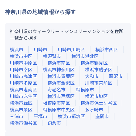
神奈川県
の地域情報から探す
神奈川県のウィークリー・マンスリーマンションを住所
一覧から探す
横浜市
川崎市
川崎市川崎区
横浜市西区
横浜市中区
横須賀市
横浜市港北区
川崎市中原区
横浜市南区
横浜市鶴見区
川崎市幸区
横浜市神奈川区
横浜市磯子区
川崎市高津区
横浜市青葉区
大和市
藤沢市
川崎市多摩区
横浜市金沢区
川崎市宮前区
横浜市港南区
海老名市
相模原市
川崎市麻生区
横浜市戸塚区
横浜市旭区
横浜市緑区
相模原市南区
横浜市保土ケ谷区
横浜市栄区
相模原市中央区
茅ヶ崎市
三浦市
平塚市
横浜市都筑区
座間市
横浜市瀬谷区
鎌倉市