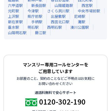
六甲道
駅
新長田
駅
山陽姫路
駅
西宮
駅
元町
駅
今津
駅
さくら夙川
駅
中央市場前
駅
上沢
駅
県庁前
駅
出屋敷
駅
尼崎
駅
新在家
駅
手柄
駅
西宮北口
駅
灘
駅
垂水
駅
明石
駅
西明石
駅
湊川公園
駅
山陽明石
駅
藤江
駅
マンスリー専用コールセンターを
ご用意しています
お部屋のこと、契約のことなどご不明点はお気軽に
お問い合わせください
通話料無料で安心サポート
0120-302-190