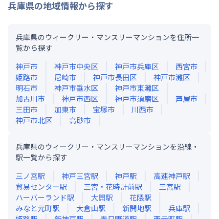
兵庫県
の地域情報から探す
兵庫県のウィークリー・マンスリーマンションを住所一
覧から探す
神戸市
神戸市中央区
神戸市兵庫区
西宮市
姫路市
尼崎市
神戸市長田区
神戸市灘区
明石市
神戸市垂水区
神戸市東灘区
加古川市
神戸市西区
神戸市須磨区
芦屋市
三田市
加東市
宝塚市
川西市
神戸市北区
高砂市
兵庫県のウィークリー・マンスリーマンションを沿線・
駅一覧から探す
三ノ宮
駅
神戸三宮
駅
神戸
駅
高速神戸
駅
貿易センター
駅
三宮・花時計前
駅
三宮
駅
ハーバーランド
駅
大開
駅
花隈
駅
みなと元町
駅
大倉山
駅
新開地
駅
兵庫
駅
姫路
駅
新神戸
駅
春日野道
駅
西元町
駅