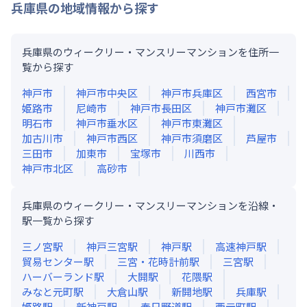
兵庫県
の地域情報から探す
兵庫県のウィークリー・マンスリーマンションを住所一
覧から探す
神戸市
神戸市中央区
神戸市兵庫区
西宮市
姫路市
尼崎市
神戸市長田区
神戸市灘区
明石市
神戸市垂水区
神戸市東灘区
加古川市
神戸市西区
神戸市須磨区
芦屋市
三田市
加東市
宝塚市
川西市
神戸市北区
高砂市
兵庫県のウィークリー・マンスリーマンションを沿線・
駅一覧から探す
三ノ宮
駅
神戸三宮
駅
神戸
駅
高速神戸
駅
貿易センター
駅
三宮・花時計前
駅
三宮
駅
ハーバーランド
駅
大開
駅
花隈
駅
みなと元町
駅
大倉山
駅
新開地
駅
兵庫
駅
姫路
駅
新神戸
駅
春日野道
駅
西元町
駅