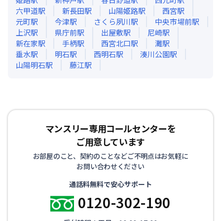
六甲道
駅
新長田
駅
山陽姫路
駅
西宮
駅
元町
駅
今津
駅
さくら夙川
駅
中央市場前
駅
上沢
駅
県庁前
駅
出屋敷
駅
尼崎
駅
新在家
駅
手柄
駅
西宮北口
駅
灘
駅
垂水
駅
明石
駅
西明石
駅
湊川公園
駅
山陽明石
駅
藤江
駅
マンスリー専用コールセンターを
ご用意しています
お部屋のこと、契約のことなどご不明点はお気軽に
お問い合わせください
通話料無料で安心サポート
0120-302-190