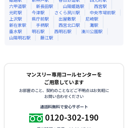
六甲道
駅
新長田
駅
山陽姫路
駅
西宮
駅
元町
駅
今津
駅
さくら夙川
駅
中央市場前
駅
上沢
駅
県庁前
駅
出屋敷
駅
尼崎
駅
新在家
駅
手柄
駅
西宮北口
駅
灘
駅
垂水
駅
明石
駅
西明石
駅
湊川公園
駅
山陽明石
駅
藤江
駅
マンスリー専用コールセンターを
ご用意しています
お部屋のこと、契約のことなどご不明点はお気軽に
お問い合わせください
通話料無料で安心サポート
0120-302-190