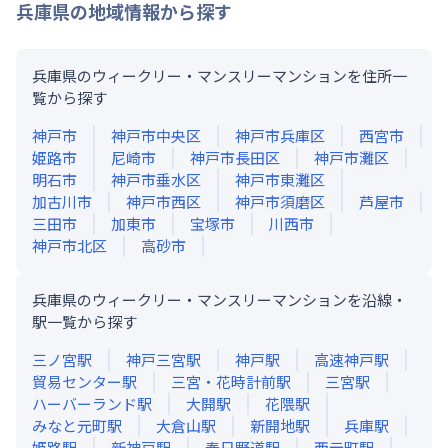
兵庫県
の地域情報から探す
兵庫県のウィークリー・マンスリーマンションを住所一
覧から探す
神戸市
神戸市中央区
神戸市兵庫区
西宮市
姫路市
尼崎市
神戸市長田区
神戸市灘区
明石市
神戸市垂水区
神戸市東灘区
加古川市
神戸市西区
神戸市須磨区
芦屋市
三田市
加東市
宝塚市
川西市
神戸市北区
高砂市
兵庫県のウィークリー・マンスリーマンションを沿線・
駅一覧から探す
三ノ宮
駅
神戸三宮
駅
神戸
駅
高速神戸
駅
貿易センター
駅
三宮・花時計前
駅
三宮
駅
ハーバーランド
駅
大開
駅
花隈
駅
みなと元町
駅
大倉山
駅
新開地
駅
兵庫
駅
姫路
駅
新神戸
駅
春日野道
駅
西元町
駅