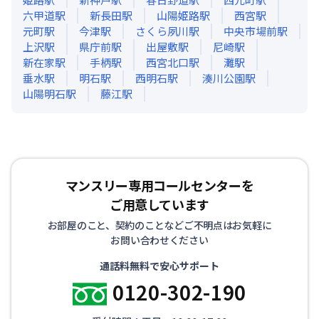
六甲道
駅
新長田
駅
山陽姫路
駅
西宮
駅
元町
駅
今津
駅
さくら夙川
駅
中央市場前
駅
上沢
駅
県庁前
駅
出屋敷
駅
尼崎
駅
新在家
駅
手柄
駅
西宮北口
駅
灘
駅
垂水
駅
明石
駅
西明石
駅
湊川公園
駅
山陽明石
駅
藤江
駅
マンスリー専用コールセンターを
ご用意しています
お部屋のこと、契約のことなどご不明点はお気軽に
お問い合わせください
通話料無料で安心サポート
0120-302-190