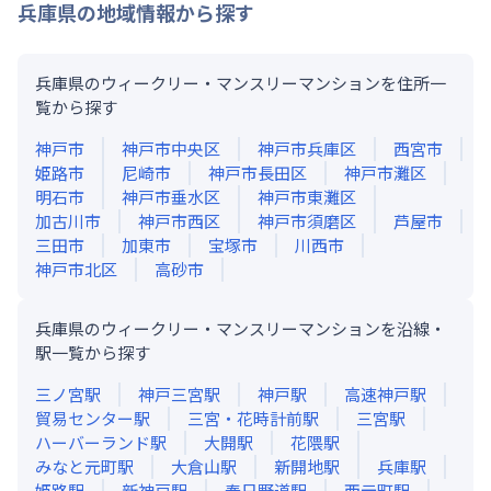
兵庫県
の地域情報から探す
兵庫県のウィークリー・マンスリーマンションを住所一
覧から探す
神戸市
神戸市中央区
神戸市兵庫区
西宮市
姫路市
尼崎市
神戸市長田区
神戸市灘区
明石市
神戸市垂水区
神戸市東灘区
加古川市
神戸市西区
神戸市須磨区
芦屋市
三田市
加東市
宝塚市
川西市
神戸市北区
高砂市
兵庫県のウィークリー・マンスリーマンションを沿線・
駅一覧から探す
三ノ宮
駅
神戸三宮
駅
神戸
駅
高速神戸
駅
貿易センター
駅
三宮・花時計前
駅
三宮
駅
ハーバーランド
駅
大開
駅
花隈
駅
みなと元町
駅
大倉山
駅
新開地
駅
兵庫
駅
姫路
駅
新神戸
駅
春日野道
駅
西元町
駅