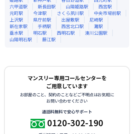
六甲道
駅
新長田
駅
山陽姫路
駅
西宮
駅
元町
駅
今津
駅
さくら夙川
駅
中央市場前
駅
上沢
駅
県庁前
駅
出屋敷
駅
尼崎
駅
新在家
駅
手柄
駅
西宮北口
駅
灘
駅
垂水
駅
明石
駅
西明石
駅
湊川公園
駅
山陽明石
駅
藤江
駅
マンスリー専用コールセンターを
ご用意しています
お部屋のこと、契約のことなどご不明点はお気軽に
お問い合わせください
通話料無料で安心サポート
0120-302-190