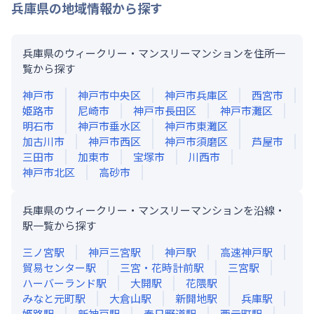
兵庫県
の地域情報から探す
兵庫県のウィークリー・マンスリーマンションを住所一
覧から探す
神戸市
神戸市中央区
神戸市兵庫区
西宮市
姫路市
尼崎市
神戸市長田区
神戸市灘区
明石市
神戸市垂水区
神戸市東灘区
加古川市
神戸市西区
神戸市須磨区
芦屋市
三田市
加東市
宝塚市
川西市
神戸市北区
高砂市
兵庫県のウィークリー・マンスリーマンションを沿線・
駅一覧から探す
三ノ宮
駅
神戸三宮
駅
神戸
駅
高速神戸
駅
貿易センター
駅
三宮・花時計前
駅
三宮
駅
ハーバーランド
駅
大開
駅
花隈
駅
みなと元町
駅
大倉山
駅
新開地
駅
兵庫
駅
姫路
駅
新神戸
駅
春日野道
駅
西元町
駅