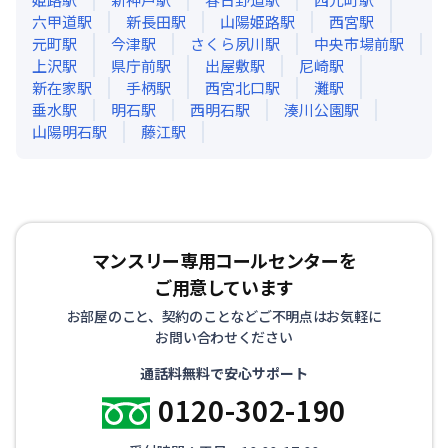
六甲道
駅
新長田
駅
山陽姫路
駅
西宮
駅
元町
駅
今津
駅
さくら夙川
駅
中央市場前
駅
上沢
駅
県庁前
駅
出屋敷
駅
尼崎
駅
新在家
駅
手柄
駅
西宮北口
駅
灘
駅
垂水
駅
明石
駅
西明石
駅
湊川公園
駅
山陽明石
駅
藤江
駅
マンスリー専用コールセンターを
ご用意しています
お部屋のこと、契約のことなどご不明点はお気軽に
お問い合わせください
通話料無料で安心サポート
0120-302-190