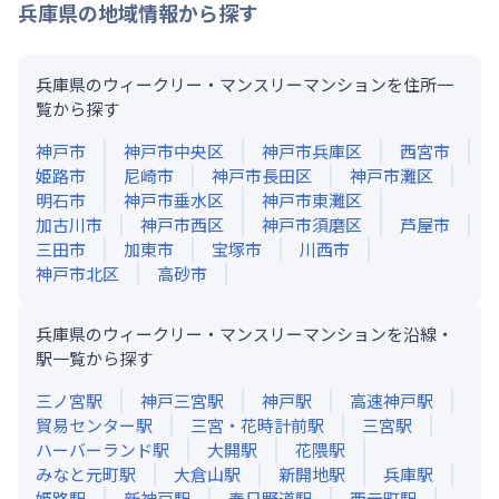
兵庫県
の地域情報から探す
兵庫県のウィークリー・マンスリーマンションを住所一
覧から探す
神戸市
神戸市中央区
神戸市兵庫区
西宮市
姫路市
尼崎市
神戸市長田区
神戸市灘区
明石市
神戸市垂水区
神戸市東灘区
加古川市
神戸市西区
神戸市須磨区
芦屋市
三田市
加東市
宝塚市
川西市
神戸市北区
高砂市
兵庫県のウィークリー・マンスリーマンションを沿線・
駅一覧から探す
三ノ宮
駅
神戸三宮
駅
神戸
駅
高速神戸
駅
貿易センター
駅
三宮・花時計前
駅
三宮
駅
ハーバーランド
駅
大開
駅
花隈
駅
みなと元町
駅
大倉山
駅
新開地
駅
兵庫
駅
姫路
駅
新神戸
駅
春日野道
駅
西元町
駅