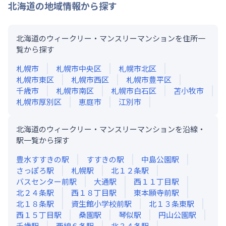
北海道
の地域情報から探す
北海道のウィークリー・マンスリーマンションを住所一
覧から探す
札幌市
札幌市中央区
札幌市北区
札幌市東区
札幌市西区
札幌市豊平区
千歳市
札幌市南区
札幌市白石区
苫小牧市
札幌市厚別区
恵庭市
江別市
北海道のウィークリー・マンスリーマンションを沿線・
駅一覧から探す
豊水すすきの
駅
すすきの
駅
中島公園
駅
さっぽろ
駅
札幌
駅
北１２条
駅
バスセンター前
駅
大通
駅
西１１丁目
駅
北２４条
駅
西１８丁目
駅
東本願寺前
駅
北１８条
駅
資生館小学校前
駅
北１３条東
駅
西１５丁目
駅
桑園
駅
琴似
駅
円山公園
駅
千歳
駅
西線６条
駅
北３４条
駅