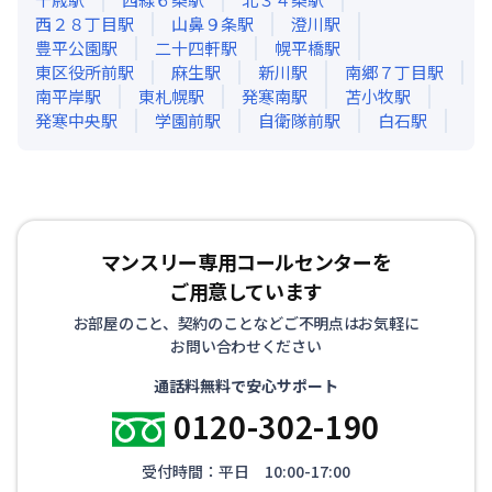
西２８丁目
駅
山鼻９条
駅
澄川
駅
豊平公園
駅
二十四軒
駅
幌平橋
駅
東区役所前
駅
麻生
駅
新川
駅
南郷７丁目
駅
南平岸
駅
東札幌
駅
発寒南
駅
苫小牧
駅
発寒中央
駅
学園前
駅
自衛隊前
駅
白石
駅
マンスリー専用コールセンターを
ご用意しています
お部屋のこと、契約のことなどご不明点はお気軽に
お問い合わせください
通話料無料で安心サポート
0120-302-190
受付時間：平日 10:00-17:00