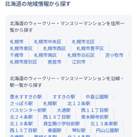
北海道
の地域情報から探す
北海道のウィークリー・マンスリーマンションを住所一
覧から探す
札幌市
札幌市中央区
札幌市北区
札幌市東区
札幌市西区
札幌市豊平区
千歳市
札幌市南区
札幌市白石区
苫小牧市
札幌市厚別区
恵庭市
江別市
北海道のウィークリー・マンスリーマンションを沿線・
駅一覧から探す
豊水すすきの
駅
すすきの
駅
中島公園
駅
さっぽろ
駅
札幌
駅
北１２条
駅
バスセンター前
駅
大通
駅
西１１丁目
駅
北２４条
駅
西１８丁目
駅
東本願寺前
駅
北１８条
駅
資生館小学校前
駅
北１３条東
駅
西１５丁目
駅
桑園
駅
琴似
駅
円山公園
駅
千歳
駅
西線６条
駅
北３４条
駅