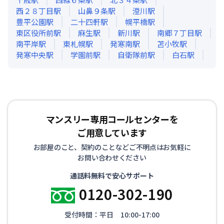
西２８丁目
駅
山鼻９条
駅
澄川
駅
豊平公園
駅
二十四軒
駅
幌平橋
駅
東区役所前
駅
麻生
駅
新川
駅
南郷７丁目
駅
南平岸
駅
東札幌
駅
発寒南
駅
苫小牧
駅
発寒中央
駅
学園前
駅
自衛隊前
駅
白石
駅
マンスリー専用コールセンターを
ご用意しています
お部屋のこと、契約のことなどご不明点はお気軽に
お問い合わせください
通話料無料で安心サポート
0120-302-190
受付時間：平日 10:00-17:00