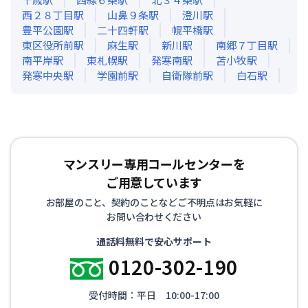
西２８丁目
駅
山鼻９条
駅
澄川
駅
豊平公園
駅
二十四軒
駅
幌平橋
駅
東区役所前
駅
麻生
駅
新川
駅
南郷７丁目
駅
南平岸
駅
東札幌
駅
発寒南
駅
苫小牧
駅
発寒中央
駅
学園前
駅
自衛隊前
駅
白石
駅
マンスリー専用コールセンターを
ご用意しています
お部屋のこと、契約のことなどご不明点はお気軽に
お問い合わせください
通話料無料で安心サポート
0120-302-190
受付時間：平日 10:00-17:00