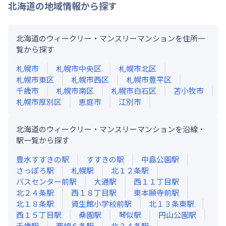
北海道
の地域情報から探す
北海道のウィークリー・マンスリーマンションを住所一
覧から探す
札幌市
札幌市中央区
札幌市北区
札幌市東区
札幌市西区
札幌市豊平区
千歳市
札幌市南区
札幌市白石区
苫小牧市
札幌市厚別区
恵庭市
江別市
北海道のウィークリー・マンスリーマンションを沿線・
駅一覧から探す
豊水すすきの
駅
すすきの
駅
中島公園
駅
さっぽろ
駅
札幌
駅
北１２条
駅
バスセンター前
駅
大通
駅
西１１丁目
駅
北２４条
駅
西１８丁目
駅
東本願寺前
駅
北１８条
駅
資生館小学校前
駅
北１３条東
駅
西１５丁目
駅
桑園
駅
琴似
駅
円山公園
駅
千歳
駅
西線６条
駅
北３４条
駅