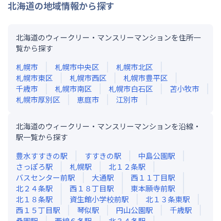
北海道
の地域情報から探す
北海道のウィークリー・マンスリーマンションを住所一
覧から探す
札幌市
札幌市中央区
札幌市北区
札幌市東区
札幌市西区
札幌市豊平区
千歳市
札幌市南区
札幌市白石区
苫小牧市
札幌市厚別区
恵庭市
江別市
北海道のウィークリー・マンスリーマンションを沿線・
駅一覧から探す
豊水すすきの
駅
すすきの
駅
中島公園
駅
さっぽろ
駅
札幌
駅
北１２条
駅
バスセンター前
駅
大通
駅
西１１丁目
駅
北２４条
駅
西１８丁目
駅
東本願寺前
駅
北１８条
駅
資生館小学校前
駅
北１３条東
駅
西１５丁目
駅
琴似
駅
円山公園
駅
千歳
駅
桑園
駅
西線６条
駅
北３４条
駅