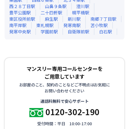
西２８丁目
駅
山鼻９条
駅
澄川
駅
豊平公園
駅
二十四軒
駅
幌平橋
駅
東区役所前
駅
麻生
駅
新川
駅
南郷７丁目
駅
南平岸
駅
東札幌
駅
発寒南
駅
苫小牧
駅
発寒中央
駅
学園前
駅
自衛隊前
駅
白石
駅
マンスリー専用コールセンターを
ご用意しています
お部屋のこと、契約のことなどご不明点はお気軽に
お問い合わせください
通話料無料で安心サポート
0120-302-190
受付時間：平日 10:00-17:00